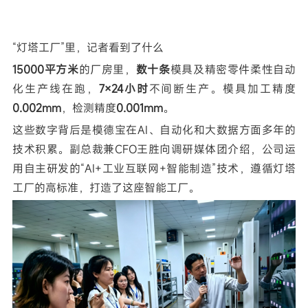
“
灯塔工厂
”
里，记者看到了什么
15000平方米
的厂房里，
数十条
模具
及精密零件
柔性自动
化生产线在跑
，
7×24小时
不间断生产
。模具加工精度
0.002mm
，检测精度
0.001mm
。
这些数字背后是模德宝在AI、自动化和大数据方面多年的
技术积累。副总裁兼CFO王胜向调研
媒体
团介绍，公司
运
用自主研发的“AI+工业互联网+智能制造”技术，遵循灯塔
工厂的高标准，打造了
这座智能工厂
。