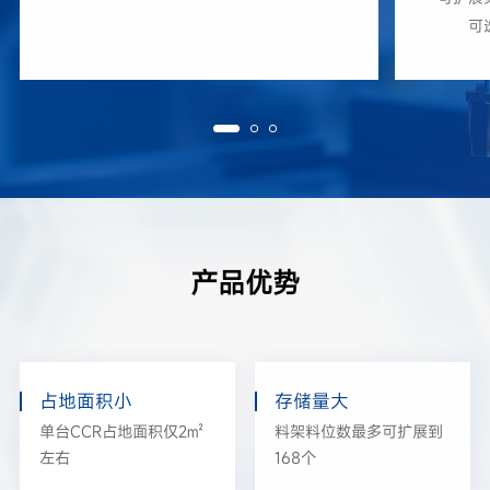
可
产品优势
占地面积小
存储量大
单台CCR占地面积仅2㎡
料架料位数最多可扩展到
左右
168个