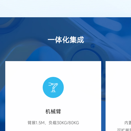
一体化集成
机械臂
臂展1.5M，负载30KG/80KG
内置
可扩展第